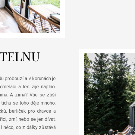
ATELNU
du probouzí a v korunách je
 čmeláci a les žije naplno.
hama. A zima? Vše se ztiší
 tichu se toho děje mnoho.
ků, berliček pro dravce a
i, zrní, nebo se jen dívat.
i něco, co z dálky zůstává