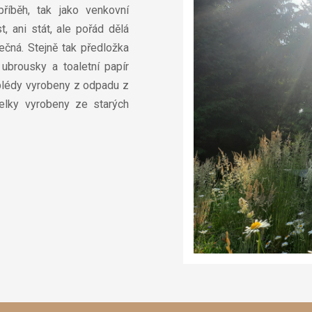
říběh, tak jako venkovní
, ani stát, ale pořád dělá
ečná. Stejně tak předložka
ubrousky a toaletní papír
 plédy vyrobeny z odpadu z
telky vyrobeny ze starých