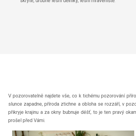
skryté, drobné lesní dělníky, lesní mraveniště.
V pozorovatelně najdete vše, co k tichému pozorování příro
slunce zapadne, příroda ztichne a obloha se rozzáří, v poz
přikryje krajinu a za okny bubnuje déšť, to je ten pravý oka
prošel před Vámi.