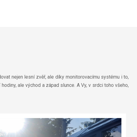
dovat nejen lesní zvěř, ale díky monitorovacímu systému i to,
í hodiny, ale východ a západ slunce. A Vy, v srdci toho všeho,