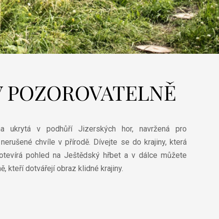
 V POZOROVATELNĚ
a ukrytá v podhůří Jizerských hor, navržená pro
erušené chvíle v přírodě. Dívejte se do krajiny, která
 otevírá pohled na Ještědský hřbet a v dálce můžete
 kteří dotvářejí obraz klidné krajiny.