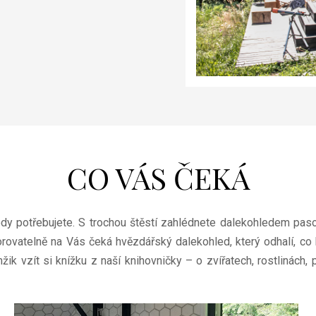
CO VÁS ČEKÁ
dy potřebujete. S trochou štěstí zahlédnete dalekohledem pasou
orovatelně na Vás čeká hvězdářský dalekohled, který odhalí, c
mžik vzít si knížku z naší knihovničky – o zvířatech, rostlinách,