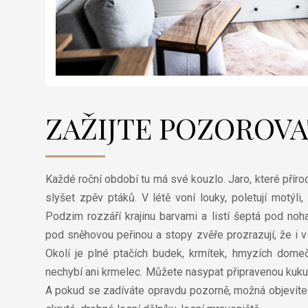
ZAŽIJTE POZOROV
Každé roční období tu má své kouzlo. Jaro, které příro
slyšet zpěv ptáků. V létě voní louky, poletují motýli,
Podzim rozzáří krajinu barvami a listí šeptá pod no
pod sněhovou peřinou a stopy zvěře prozrazují, že i v
Okolí je plné ptačích budek, krmítek, hmyzích domeč
nechybí ani krmelec. Můžete nasypat připravenou kukuřic
A pokud se zadíváte opravdu pozorně, možná objevíte 