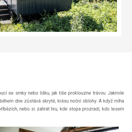
cí se srnky nebo lišku, jak tiše proklouzne trávou. Jakmile
o během dne zůstává skryté, krásu noční oblohy. A když mlha
 příbězích, nebo si zahrát hru, kde stopa prozradí, kdo lesem