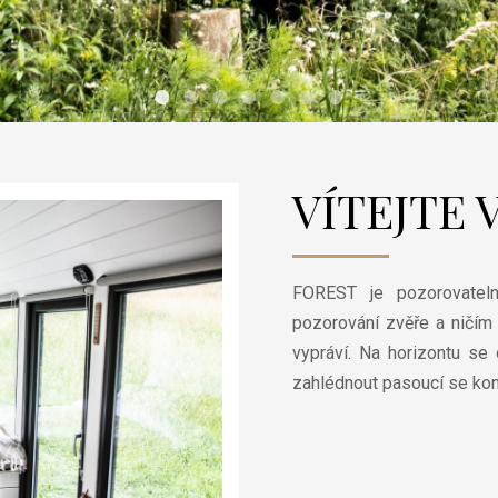
•
•
•
•
•
•
•
VÍTEJTE
FOREST je pozorovateln
pozorování zvěře a ničím n
vypráví. Na horizontu se
zahlédnout pasoucí se koně,